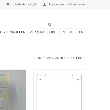
0 Artikelen - €0,00
Mijn account / Registreren
A & PINROLLEN
VERZEND-ETIKETTEN
MERKEN
HOME
/
TAGS
/
ANTRI FRAUDE ETIKET
 pakketzegel,
sluitetiket, pakketzegel,
, anti fraude label
veiligheidsetiket, anti fraude label
N WINKELWAGEN
TOEVOEGEN AAN WINKELWAGEN