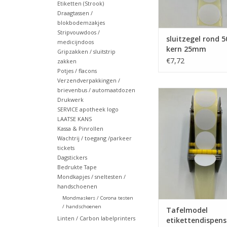
Etiketten (Strook)
Draagtassen /
blokbodemzakjes
Stripvouwdoos /
sluitzegel rond 
medicijndoos
kern 25mm
Gripzakken / sluitstrip
€7,72
zakken
Potjes / flacons
Verzendverpakkingen /
brievenbus / automaatdozen
etiketten disp
Drukwerk
TOEVOEGEN AAN WI
SERVICE apotheek logo
LAATSE KANS
Kassa & Pinrollen
Wachtrij / toegang /parkeer
tickets
Dagstickers
Bedrukte Tape
Mondkapjes / sneltesten /
handschoenen
Mondmaskers / Corona testen
/ handschoenen
Tafelmodel
Linten / Carbon labelprinters
etikettendispens