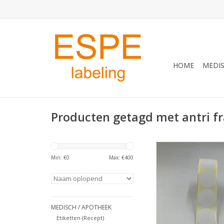
HOME
MEDIS
Producten getagd met antri fr
sluitetiket, pakke
veiligheidsetiket, anti
Min: €
0
Max: €
400
TOEVOEGEN AAN WI
MEDISCH / APOTHEEK
Etiketten (Recept)