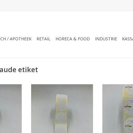
CH / APOTHEEK
RETAIL
HORECA & FOOD
INDUSTRIE
KASS
aude etiket
tzegel,
sluitetiket, pakketzegel,
sluitetiket,
 fraude label
veiligheidsetiket, anti fraude label
veiligheidsetiket
NKELWAGEN
TOEVOEGEN AAN WINKELWAGEN
TOEVOEGEN AA