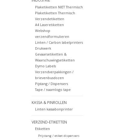
INDUSTRIE
Plaketiketten NIET Thermisch
Plaketiketten Thermisch
Verzendetiketten
A4 Laseretiketten
Webshop
verzendformulieren
Linten / Carbon labelprinters
Drukwerk
Gevaarsetiketten &
Waarschuwingsetiketten
Dymo Labels
Verzendverpakkingen /
brievenbusdozen
Pijstang / Dispensers
Tape / naamlogo tape
KASSA & PINROLLEN
Linten kassabonprinter
VERZEND-ETIKETTEN
Etiketten
Prijstang / etiket dispensers