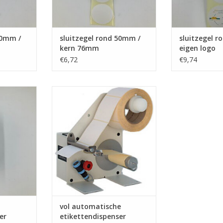
50mm /
sluitzegel rond 50mm /
sluitzegel 
kern 76mm
eigen logo
€6,72
€9,74
enser
etiketten dispenser
NKELWAGEN
TOEVOEGEN AAN WINKELWAGEN
vol automatische
er
etikettendispenser