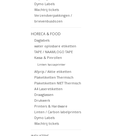
Dymo Labels
Wachtrij tickets
Verzendverpakkingen /
brievenbusdozen
HORECA & FOOD
Daglabels
water oplosbare etiketten
TAPE / NAAMLOGO TAPE
Kassa & Pinrollen
Linten kassaprinter
Afprijs / Aktie etiketten
Plaketiketten Thermisch
Plaketiketten NIET Thermisch
A4 Laseretiketten
Draagtassen
Drukwerk
Printers & Hardware
Linten / Carbon labelprinters
Dymo Labels
Wachtrij tickets