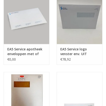
EA5 Service apotheek
EA5 Service logo
enveloppen met of
venster env. UIT
zonder venster
VOORRAAD
€0,00
€78,92