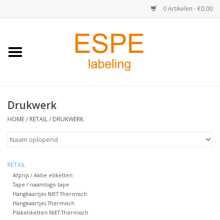
0 Artikelen - €0,00
Home
Medisch / Apotheek
Drukwerk
Retail
HOME
/
RETAIL
/
DRUKWERK
Horeca & Food
Industrie
RETAIL
Afprijs / Aktie etiketten
Tape / naamlogo tape
Kassa & Pinrollen
Hangkaartjes NIET Thermisch
Hangkaartjes Thermisch
Verzend-etiketten
Plaketiketten NIET Thermisch