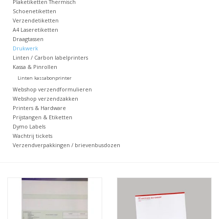
Plaketiketten Thermisch
Schoenetiketten
Merken
Verzendetiketten
A4 Laseretiketten
Draagtassen
Drukwerk
Linten / Carbon labelprinters
Kassa & Pinrollen
Linten kassabonprinter
Webshop verzendformulieren
Webshop verzendzakken
Printers & Hardware
Prijstangen & Etiketten
Dymo Labels
Wachtrij tickets
Verzendverpakkingen / brievenbusdozen