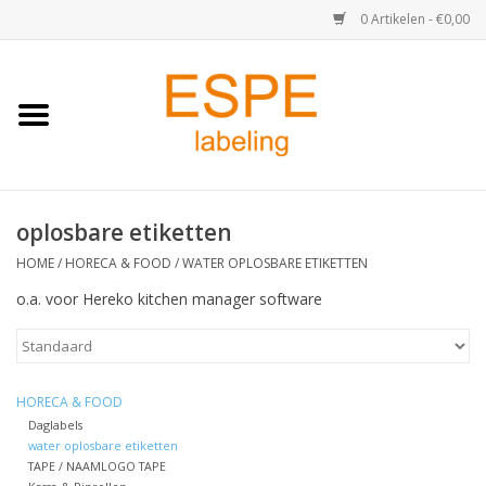
0 Artikelen - €0,00
Home
Medisch / Apotheek
oplosbare etiketten
Retail
HOME
/
HORECA & FOOD
/
WATER OPLOSBARE ETIKETTEN
Horeca & Food
o.a. voor Hereko kitchen manager software
Industrie
HORECA & FOOD
Kassa & Pinrollen
Daglabels
water oplosbare etiketten
TAPE / NAAMLOGO TAPE
Verzend-etiketten