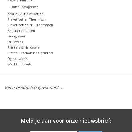
Kassa & Pinrollen
Linten kassaprinter
Merken
Afprijs / Aktie etiketten
Plaketiketten Thermisch
Plaketiketten NIET Thermisch
A4 Laseretiketten
Draagtassen
Drukwerk
Printers & Hardware
Linten / Carbon labelprinters
Dymo Labels
Wachtrij tickets
Geen producten gevonden!...
Meld je aan voor onze nieuwsbrief: