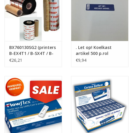
Merken
BX760130SG2 (printers
. Let op! Koelkast
B-EX4T1 / B-SX4T / B-
artikel 500 p.rol
SX5T)
€26,21
€9,94