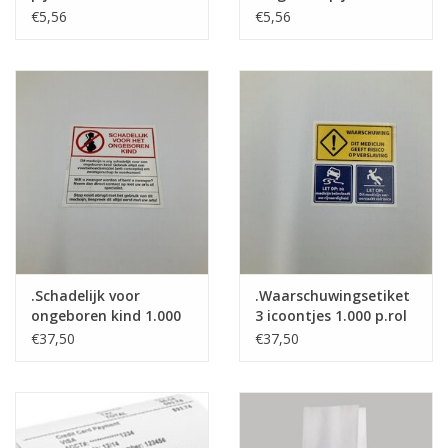
1.000 p.rol
40x20mm 1.000 p.rol
€5,56
€5,56
.Schadelijk voor
.Waarschuwingsetiket
ongeboren kind 1.000
3 icoontjes 1.000 p.rol
p.rol
€37,50
€37,50