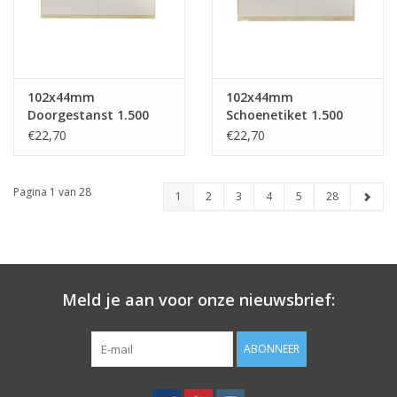
102x44mm
102x44mm
Doorgestanst 1.500
Schoenetiket 1.500
p.rol
p.rol
€22,70
€22,70
Pagina 1 van 28
1
2
3
4
5
28
Meld je aan voor onze nieuwsbrief:
ABONNEER