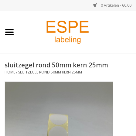
0 Artikelen - €0,00
Home
Medisch / Apotheek
sluitzegel rond 50mm kern 25mm
Retail
HOME
/
SLUITZEGEL ROND 50MM KERN 25MM
Horeca & Food
Industrie
Kassa & Pinrollen
Verzend-etiketten