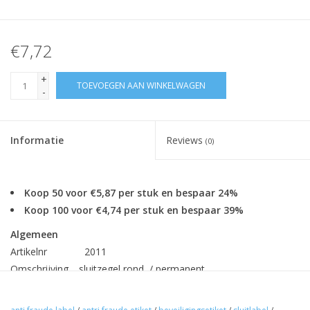
€7,72
+
TOEVOEGEN AAN WINKELWAGEN
-
Informatie
Reviews
(0)
Koop 50 voor €5,87 per stuk en bespaar 24%
Koop 100 voor €4,74 per stuk en bespaar 39%
Algemeen
Artikelnr
2011
Omschrijving
sluitzegel rond / permanent
Formaat
: 50mm / kern 25mm
Inhoud
: 1.000 stuks per rol