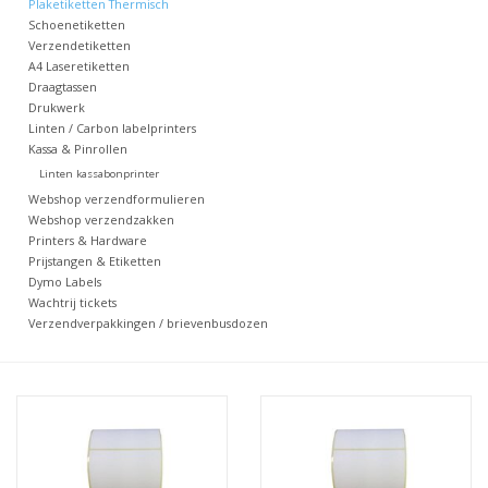
Plaketiketten Thermisch
Schoenetiketten
Merken
Verzendetiketten
A4 Laseretiketten
Draagtassen
Drukwerk
Linten / Carbon labelprinters
Kassa & Pinrollen
Linten kassabonprinter
Webshop verzendformulieren
Webshop verzendzakken
Printers & Hardware
Prijstangen & Etiketten
Dymo Labels
Wachtrij tickets
Verzendverpakkingen / brievenbusdozen