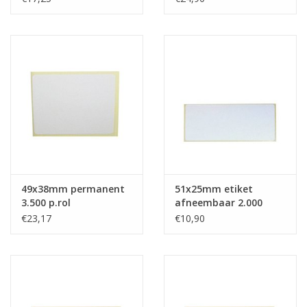
49x38mm permanent
51x25mm etiket
3.500 p.rol
afneembaar 2.000
p.rol
€23,17
€10,90