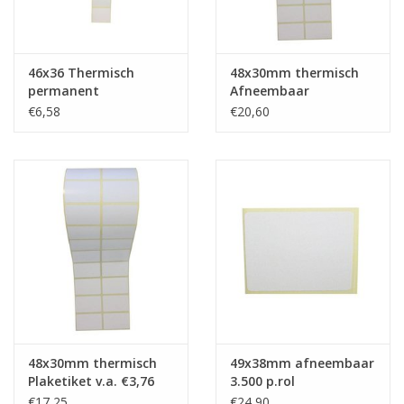
46x36 Thermisch
48x30mm thermisch
permanent
Afneembaar
€6,58
€20,60
48x30mm thermisch
49x38mm afneembaar
Plaketiket v.a. €3,76
3.500 p.rol
p.1.000
€17,25
€24,90