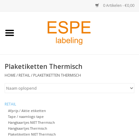
0 Artikelen - €0,00
Home
Medisch / Apotheek
Plaketiketten Thermisch
Retail
HOME
/
RETAIL
/
PLAKETIKETTEN THERMISCH
Horeca & Food
Industrie
RETAIL
Afprijs / Aktie etiketten
Tape / naamlogo tape
Kassa & Pinrollen
Hangkaartjes NIET Thermisch
Hangkaartjes Thermisch
Verzend-etiketten
Plaketiketten NIET Thermisch