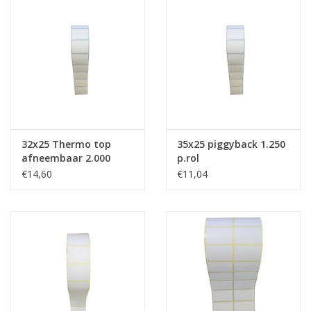
32x25 Thermo top
35x25 piggyback 1.250
afneembaar 2.000
p.rol
p.rol
€14,60
€11,04