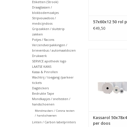
Etiketten (Strook)
Draagtassen /
blokbodemzakjes
Stripvouwdoos /
57x60x12 50 rol 
medicijndoos
€49,50
Gripzakken / sluitstrip
zakken
Potjes / flacons
Verzendverpakkingen /
brievenbus / automaatdozen
50x78x40, thermorol
Drukwerk
kassarol 50x7
SERVICE apotheek logo
TOEVOEGEN AAN WI
LAATSE KANS
Kassa & Pinrollen
Wachtrij / toegang /parkeer
tickets
Dagstickers
Bedrukte Tape
Mondkapjes / sneltesten /
handschoenen
Mondmaskers / Corona testen
/ handschoenen
Kassarol 50x78x4
Linten / Carbon labelprinters
per doos