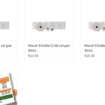
TOEVOEGEN AA
 rol per
Pinrol 57x35x12 50 rol per
Pinrol 57x40
doos
doos
€23,90
€25,40
r, parkeer
apier,
papier,
NKELWAGEN