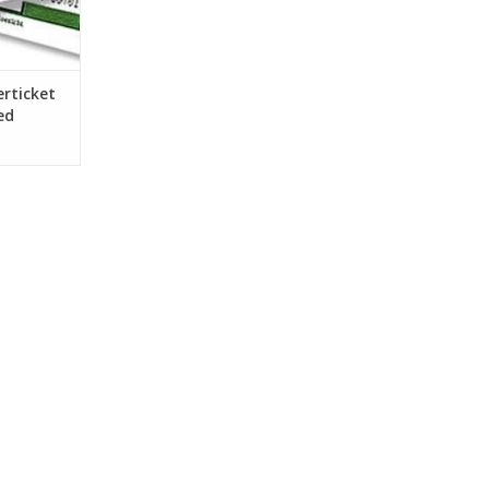
rticket
ed