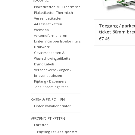
INDUSTRIE
Plaketiketten NIET Thermisch
Plaketiketten Thermisch
Verzendetiketten
A4 Laseretiketten
Toegang / parkee
Webshop
ticket 60mm bre
verzendformulieren
€7,46
Linten / Carbon labelprinters
Drukwerk
Gevaarsetiketten &
Waarschuwingsetiketten
Dymo Labels
Verzendverpakkingen /
brievenbusdozen
Pijstang / Dispensers
Tape / naamlogo tape
KASSA & PINROLLEN
Linten kassabonprinter
VERZEND-ETIKETTEN
Etiketten
Prijstang / etiket dispensers