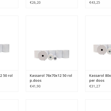
€26,20
€43,25
Kassarol 76x70x12 50 rol p.doos
Kassarol 80x8
80x80x12 the
NKELWAGEN
TOEVOEGEN AAN WINKELWAGEN
thermisch (pr
TOEVOEGEN AA
2 50 rol
Kassarol 76x70x12 50 rol
Kassarol 80x
p.doos
per doos
€41,90
€31,27
l per doos
Pinrol 57x35x12 50 rol per doos
pinrol, 57x
57x40x12
NKELWAGEN
TOEVOEGEN AAN WINKELWAGEN