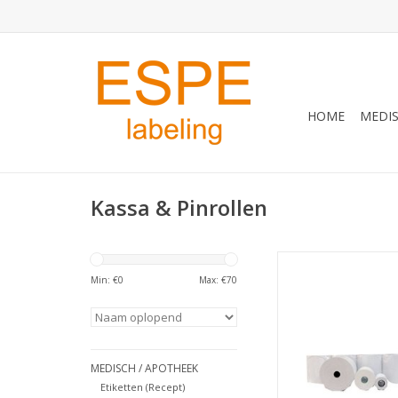
HOME
MEDIS
Kassa & Pinrollen
57x60x12 50 rol p
Min: €
0
Max: €
70
TOEVOEGEN AAN WI
MEDISCH / APOTHEEK
Etiketten (Recept)