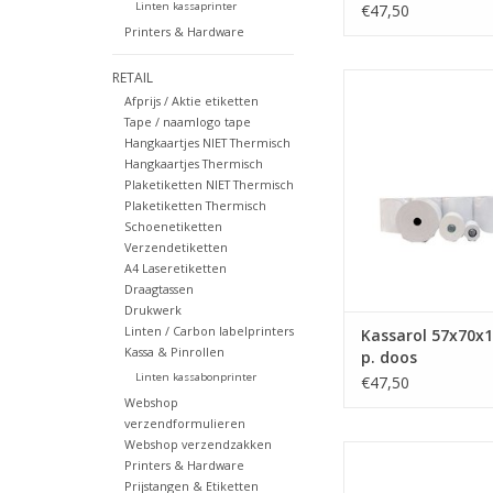
Linten kassaprinter
€47,50
Printers & Hardware
RETAIL
57x70x12
Afprijs / Aktie etiketten
TOEVOEGEN AAN WI
Tape / naamlogo tape
Hangkaartjes NIET Thermisch
Hangkaartjes Thermisch
Plaketiketten NIET Thermisch
Plaketiketten Thermisch
Schoenetiketten
Verzendetiketten
A4 Laseretiketten
Draagtassen
Drukwerk
Linten / Carbon labelprinters
Kassarol 57x70x1
Kassa & Pinrollen
p. doos
Linten kassabonprinter
€47,50
Webshop
verzendformulieren
Webshop verzendzakken
Pinrol 57x30x8 50 ro
Printers & Hardware
TOEVOEGEN AAN WI
Prijstangen & Etiketten