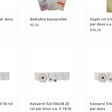
per doos
Bedrukte kassarollen
Duplo rol 57
per doos v.a
€0,00
€49,50
 50x78x40,
kassarol 52x100x38, 52x100x38
57x54x12, the
8x40
TOEVOEGEN AAN WINKELWAGEN
TOEVOEGEN AA
NKELWAGEN
0 50 rol
Kassarol 52x100x38 20
Kassarol 57x
rol per doos v.a. € 19,50
per doos