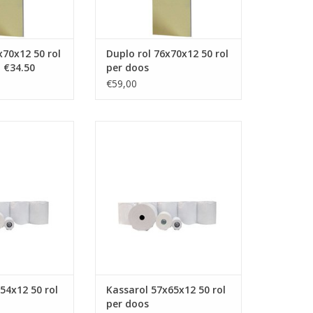
x70x12 50 rol
Duplo rol 76x70x12 50 rol
. €34.50
per doos
€59,00
rmorol 57x54x12
kassarol 57x65x12, thermorol
57x65x12
N WINKELWAGEN
TOEVOEGEN AAN WINKELWAGEN
54x12 50 rol
Kassarol 57x65x12 50 rol
per doos