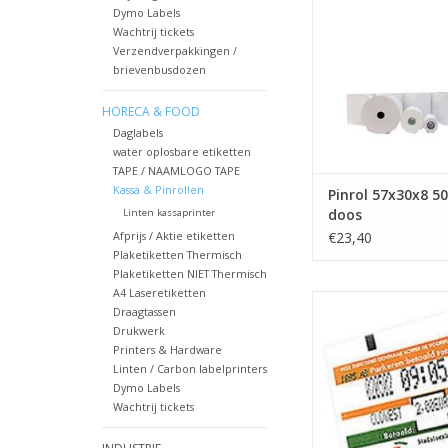
Dymo Labels
Wachtrij tickets
Verzendverpakkingen /
brievenbusdozen
HORECA & FOOD
Daglabels
water oplosbare etiketten
TAPE / NAAMLOGO TAPE
Kassa & Pinrollen
Pinrol 57x30x8 50
doos
Linten kassaprinter
Afprijs / Aktie etiketten
€23,40
Plaketiketten Thermisch
Plaketiketten NIET Thermisch
A4 Laseretiketten
Parkeerticket papie
Draagtassen
tickets, parkeerp
Drukwerk
parkeerkaartjes 
Printers & Hardware
Linten / Carbon labelprinters
TOEVOEGEN AAN WI
Dymo Labels
Wachtrij tickets