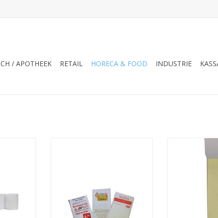
CH / APOTHEEK
RETAIL
HORECA & FOOD
INDUSTRIE
KASS
er doos
bedrukte kassarollen,
Duplo rol 57x7
kassarollen met naamlogo,
doos v.
NKELWAGEN
naamlogo kassarollen
TOEVOEGEN AA
TOEVOEGEN AAN WINKELWAGEN