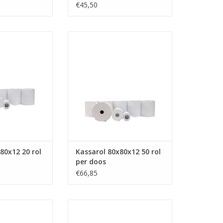
€45,50
0x12 20 p.doos,
kassarol 80x80x12 laagste
rmo, 80x80x12
prijsgarantie!!
ijsgarantie!!)
TOEVOEGEN AAN WINKELWAGEN
N WINKELWAGEN
80x12 20 rol
Kassarol 80x80x12 50 rol
per doos
€66,85
39x12, pinrol
Thermorol 57x47x12, pinrol
 ingenico
57x47x12, 57x47x12