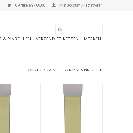
0 Artikelen - €0,00
Mijn account / Registreren
A & PINROLLEN
VERZEND-ETIKETTEN
MERKEN
HOME
/
HORECA & FOOD
/
KASSA & PINROLLEN
0x12 50 rol per
Duplo rol 76x70x12 50 rol per
a. €34.50
doos
N WINKELWAGEN
TOEVOEGEN AAN WINKELWAGEN