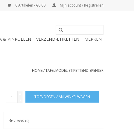
0 Artikelen - €0,00
Mijn account / Registreren
A & PINROLLEN
VERZEND-ETIKETTEN
MERKEN
HOME
/
TAFELMODEL ETIKETTENDISPENSER
+
TOEVOEGEN AAN WINKELWAGEN
-
Reviews
(0)