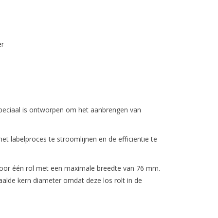
2
er
r stuk
 speciaal is ontworpen om het aanbrengen van
t labelproces te stroomlijnen en de efficiëntie te
 voor één rol met een maximale breedte van 76 mm.
alde kern diameter omdat deze los rolt in de