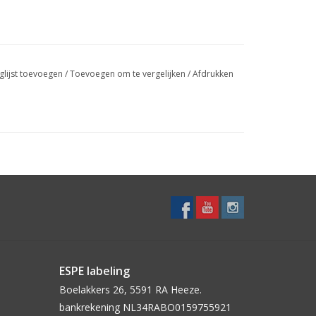
glijst toevoegen
/
Toevoegen om te vergelijken
/
Afdrukken
ESPE labeling
Boelakkers 26, 5591 RA Heeze.
bankrekening NL34RABO0159755921