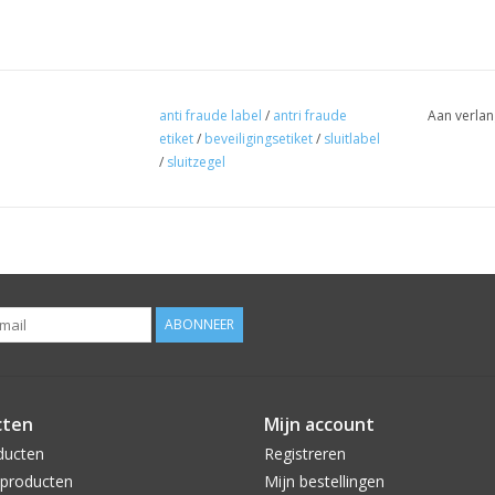
anti fraude label
/
antri fraude
Aan verlan
etiket
/
beveiligingsetiket
/
sluitlabel
/
sluitzegel
ABONNEER
cten
Mijn account
ducten
Registreren
producten
Mijn bestellingen