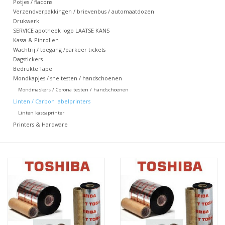
Potjes / flacons
Verzendverpakkingen / brievenbus / automaatdozen
Merken
Drukwerk
SERVICE apotheek logo LAATSE KANS
Kassa & Pinrollen
Wachtrij / toegang /parkeer tickets
Dagstickers
Bedrukte Tape
Mondkapjes / sneltesten / handschoenen
Mondmaskers / Corona testen / handschoenen
Linten / Carbon labelprinters
Linten kassaprinter
Printers & Hardware