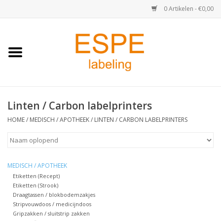
0 Artikelen - €0,00
Home
Medisch / Apotheek
Linten / Carbon labelprinters
Retail
HOME
/
MEDISCH / APOTHEEK
/
LINTEN / CARBON LABELPRINTERS
Horeca & Food
Industrie
MEDISCH / APOTHEEK
Etiketten (Recept)
Etiketten (Strook)
Kassa & Pinrollen
Draagtassen / blokbodemzakjes
Stripvouwdoos / medicijndoos
Verzend-etiketten
Gripzakken / sluitstrip zakken