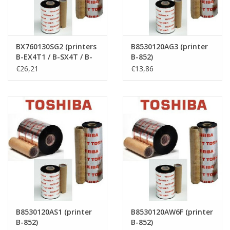
BX760130SG2 (printers
B8530120AG3 (printer
B-EX4T1 / B-SX4T / B-
B-852)
SX5T)
€26,21
€13,86
B8530120AS1 (printer
B8530120AW6F (printer
B-852)
B-852)