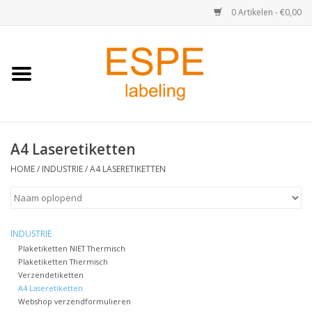
0 Artikelen - €0,00
Home
Medisch / Apotheek
A4 Laseretiketten
Retail
HOME
/
INDUSTRIE
/
A4 LASERETIKETTEN
Horeca & Food
Industrie
INDUSTRIE
Plaketiketten NIET Thermisch
Plaketiketten Thermisch
Kassa & Pinrollen
Verzendetiketten
A4 Laseretiketten
Verzend-etiketten
Webshop verzendformulieren