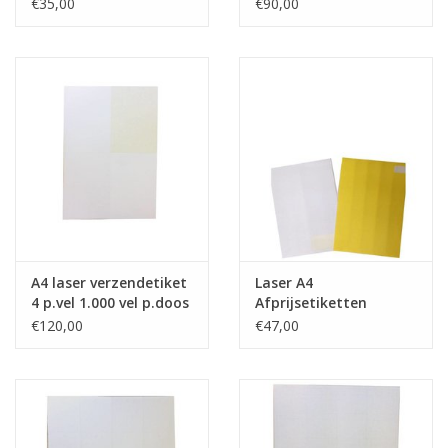
in rood
€35,00
€90,00
A4 laser verzendetiket
Laser A4
4 p.vel 1.000 vel p.doos
Afprijsetiketten
38x21mm GEEL 65 p.vel
€120,00
€47,00