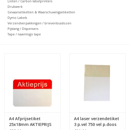
Linten / Carbon labelprinters
Drukwerk
Merken
Gevaarsetiketten & Waarschuwingsetiketten
Dymo Labels
Verzendverpakkingen / brievenbusdozen
Pijstang / Dispensers
Tape / naamlogo tape
A4 Afprijsetiket
A4 laser verzendetiket
25x18mm AKTIEPRIJS
3 p.vel 750 vel p.doos