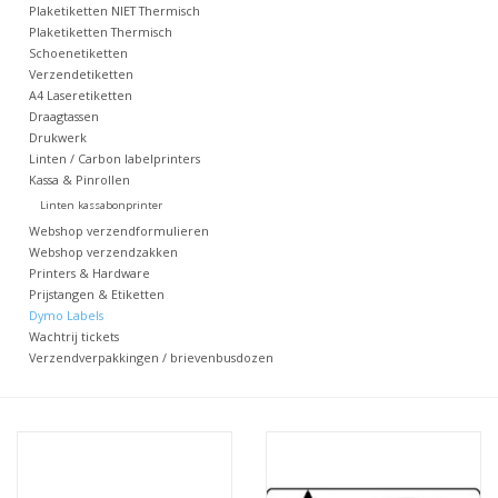
Plaketiketten NIET Thermisch
Plaketiketten Thermisch
Merken
Schoenetiketten
Verzendetiketten
A4 Laseretiketten
Draagtassen
Drukwerk
Linten / Carbon labelprinters
Kassa & Pinrollen
Linten kassabonprinter
Webshop verzendformulieren
Webshop verzendzakken
Printers & Hardware
Prijstangen & Etiketten
Dymo Labels
Wachtrij tickets
Verzendverpakkingen / brievenbusdozen