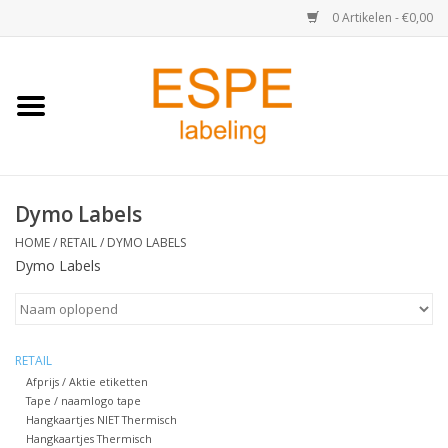
0 Artikelen - €0,00
Home
Medisch / Apotheek
Dymo Labels
Retail
HOME
/
RETAIL
/
DYMO LABELS
Dymo Labels
Horeca & Food
Industrie
RETAIL
Kassa & Pinrollen
Afprijs / Aktie etiketten
Tape / naamlogo tape
Hangkaartjes NIET Thermisch
Verzend-etiketten
Hangkaartjes Thermisch