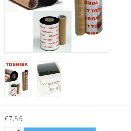
Merken
€7,36
+