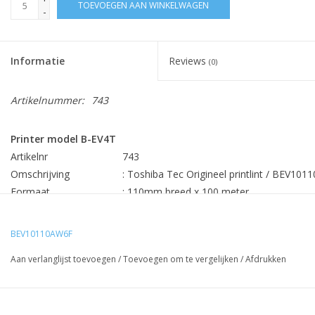
TOEVOEGEN AAN WINKELWAGEN
-
Informatie
Reviews
(0)
Artikelnummer:
743
Printer model B-EV4T
Artikelnr
743
Omschrijving
: Toshiba Tec Origineel printlint / BEV10
Formaat
: 110mm breed x 100 meter
Inhoud
: 5
rol per doos
Min. bestehoev.
:
5 stuks
BEV10110AW6F
Prijs
€7,36 per lint
Aan verlanglijst toevoegen
/
Toevoegen om te vergelijken
/
Afdrukken
Rechtstreekse levering Toshiba Tec Europa uw besparing 25-
60%