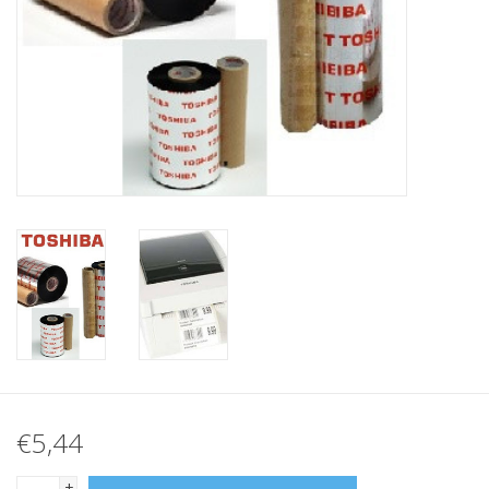
Merken
€5,44
+