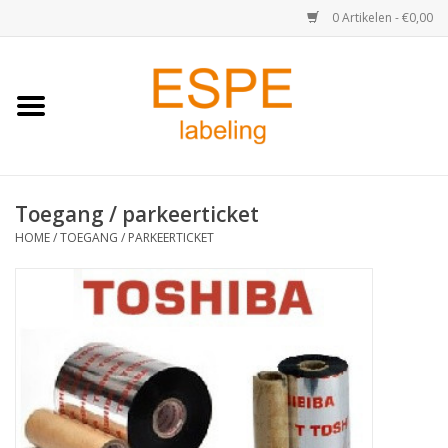
0 Artikelen - €0,00
Home
Medisch / Apotheek
Toegang / parkeerticket
Retail
HOME
/
TOEGANG / PARKEERTICKET
Horeca & Food
Industrie
Kassa & Pinrollen
Verzend-etiketten