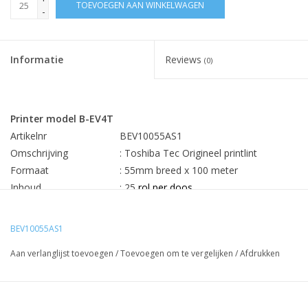
TOEVOEGEN AAN WINKELWAGEN
-
Informatie
Reviews
(0)
Printer model B-EV4T
Artikelnr
BEV10055AS1
Omschrijving
: Toshiba Tec Origineel printlint
Formaat
: 55mm breed x 100 meter
Inhoud
: 25
rol per doos
Min. bestehoev.
:
25 stuks
Prijs
€5,44 per lint
BEV10055AS1
Rechtstreekse levering Toshiba Tec Europa uw besparing 25-
Aan verlanglijst toevoegen
/
Toevoegen om te vergelijken
/
Afdrukken
60%