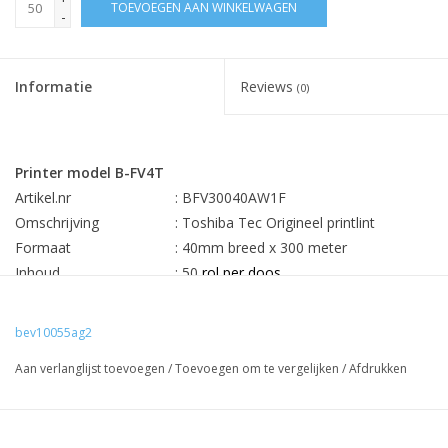
TOEVOEGEN AAN WINKELWAGEN
-
Informatie
Reviews
(0)
Printer model B-FV4T
Artikel.nr
: BFV30040AW1F
Omschrijving
: Toshiba Tec Origineel printlint
Formaat
: 40mm breed x 300 meter
Inhoud
: 50
rol per doos
Min. afname
:
50 stuks
Prijs
€ 1,58 per lint
bev10055ag2
Rechtstreekse levering Toshiba Tec Europa uw besparing 25-
Aan verlanglijst toevoegen
/
Toevoegen om te vergelijken
/
Afdrukken
60%