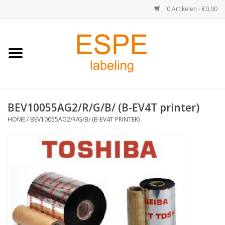
0 Artikelen - €0,00
Home
Medisch / Apotheek
BEV10055AG2/R/G/B/ (B-EV4T printer)
Retail
HOME
/
BEV10055AG2/R/G/B/ (B-EV4T PRINTER)
Horeca & Food
Industrie
Kassa & Pinrollen
Verzend-etiketten