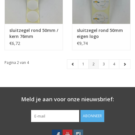
sluitzegel rond 50mm /
sluitzegel rond 50mm
kern 76mm
eigen logo
€6,72
€9,74
Pagina 2 van 4
1
2
3
4
Meld je aan voor onze nieuwsbrief:
ABONNEER