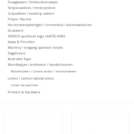
Draagtassen / blokbodemzakjes
Stripvouwdoos / medicijndoos
Merken
Gripzakken / sluitstrip zakken
Potjes / flacons
Verzendverpakkingen / brievenbus / automaatdozen
Drukwerk
SERVICE apotheek logo LAATSE KANS
Kassa & Pinrollen
Wachtrij / toegang /parkeer tickets
Dagstickers
Bedrukte Tape
Mondkapjes / sneltesten / handschoenen
Mondmaskers / Corona testen / handschoenen
Linten / Carbon labelprinters
Linten kassaprinter
Printers & Hardware