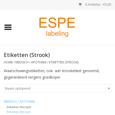
0 Artikelen - €0,00
Home
Medisch / Apotheek
Etiketten (Strook)
Retail
HOME
/
MEDISCH / APOTHEEK
/
ETIKETTEN (STROOK)
Horeca & Food
Waarschuwingsetiketten, ook wel strooketiket genoemd,
gegarandeerd nergens goedkoper.
Industrie
Kassa & Pinrollen
MEDISCH / APOTHEEK
Etiketten (Recept)
Verzend-etiketten
Etiketten (Strook)