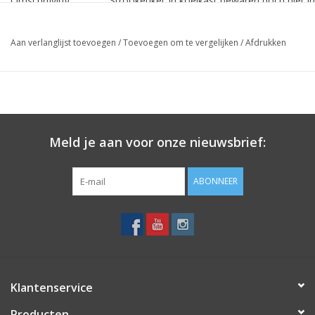
Omschrijving
: Strooketiket In koelkast bewaren doch niet in
Formaat
: 30x10mm (door afneembare lijm makkelijk te
Inhoud
: 1.000 stuks per rol
Aan verlanglijst toevoegen
/
Toevoegen om te vergelijken
/
Afdrukken
Min. bestehoev.
: 1 rol
Prijs elsers tussen de € 4,70 en € 9,30
(uw voordeel 63%
oplopend tot wel 81%)
Meld je aan voor onze nieuwsbrief:
ABONNEER
Klantenservice
Producten