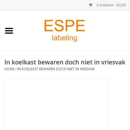
0 Artikelen - €0,00
Home
Medisch / Apotheek
In koelkast bewaren doch niet in vriesvak
Retail
HOME
/
IN KOELKAST BEWAREN DOCH NIET IN VRIESVAK
Horeca & Food
Industrie
Kassa & Pinrollen
Verzend-etiketten