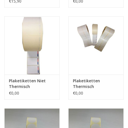
wensetiket ,
€15,90
€0,00
sluitetiket, promotie
etiket
Plaketiketten Niet
Plaketiketten
Thermisch
Thermisch
€0,00
€0,00