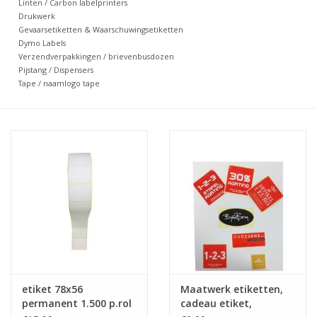
Linten / Carbon labelprinters
Drukwerk
Merken
Gevaarsetiketten & Waarschuwingsetiketten
Dymo Labels
Verzendverpakkingen / brievenbusdozen
Pijstang / Dispensers
Tape / naamlogo tape
etiket 78x56
Maatwerk etiketten,
permanent 1.500 p.rol
cadeau etiket,