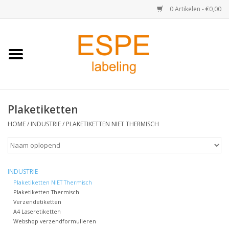
0 Artikelen - €0,00
Home
Medisch / Apotheek
Plaketiketten
Retail
HOME
/
INDUSTRIE
/
PLAKETIKETTEN NIET THERMISCH
Horeca & Food
Industrie
INDUSTRIE
Plaketiketten NIET Thermisch
Plaketiketten Thermisch
Kassa & Pinrollen
Verzendetiketten
A4 Laseretiketten
Verzend-etiketten
Webshop verzendformulieren