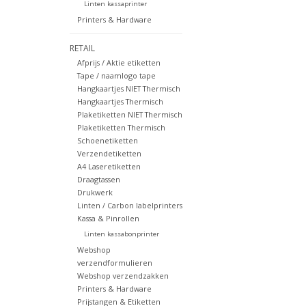
Linten kassaprinter
Printers & Hardware
RETAIL
Afprijs / Aktie etiketten
Tape / naamlogo tape
Hangkaartjes NIET Thermisch
Hangkaartjes Thermisch
Plaketiketten NIET Thermisch
Plaketiketten Thermisch
Schoenetiketten
Verzendetiketten
A4 Laseretiketten
Draagtassen
Drukwerk
Linten / Carbon labelprinters
Kassa & Pinrollen
Linten kassabonprinter
Webshop
verzendformulieren
Webshop verzendzakken
Printers & Hardware
Prijstangen & Etiketten