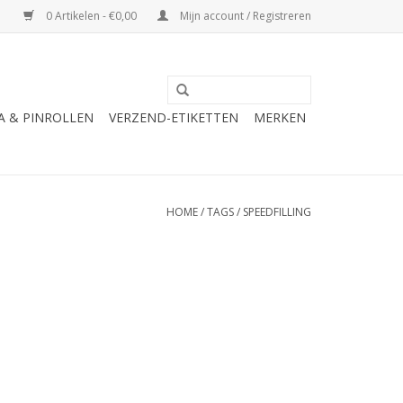
0 Artikelen - €0,00
Mijn account / Registreren
A & PINROLLEN
VERZEND-ETIKETTEN
MERKEN
HOME
/
TAGS
/
SPEEDFILLING