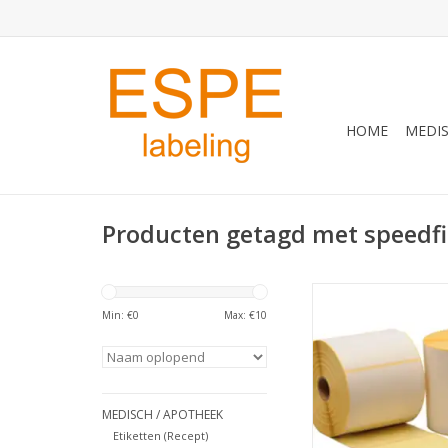
HOME
MEDIS
Producten getagd met speedfi
Receptetiket 70x50, cen
etiket, etiket rowa ro
Min: €
0
Max: €
10
70x40mm, receptetik
apotheek etiket, apot
70x40, etiket SmartFil
Local Filling, speed
MEDISCH / APOTHEEK
TOEVOEGEN AAN WI
Etiketten (Recept)