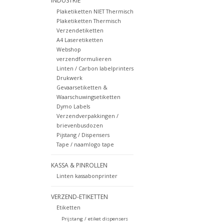
INDUSTRIE
Plaketiketten NIET Thermisch
Plaketiketten Thermisch
Verzendetiketten
A4 Laseretiketten
Webshop
verzendformulieren
Linten / Carbon labelprinters
Drukwerk
Gevaarsetiketten &
Waarschuwingsetiketten
Dymo Labels
Verzendverpakkingen /
brievenbusdozen
Pijstang / Dispensers
Tape / naamlogo tape
KASSA & PINROLLEN
Linten kassabonprinter
VERZEND-ETIKETTEN
Etiketten
Prijstang / etiket dispensers