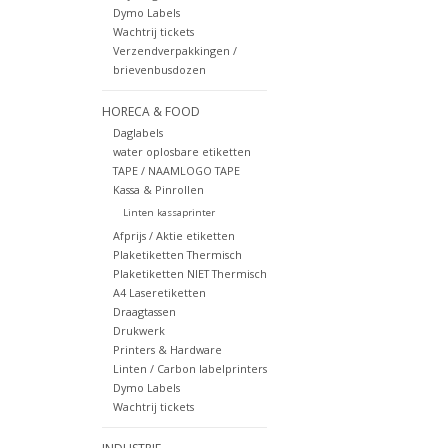
Dymo Labels
Wachtrij tickets
Verzendverpakkingen /
brievenbusdozen
HORECA & FOOD
Daglabels
water oplosbare etiketten
TAPE / NAAMLOGO TAPE
Kassa & Pinrollen
Linten kassaprinter
Afprijs / Aktie etiketten
Plaketiketten Thermisch
Plaketiketten NIET Thermisch
A4 Laseretiketten
Draagtassen
Drukwerk
Printers & Hardware
Linten / Carbon labelprinters
Dymo Labels
Wachtrij tickets