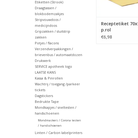
Etiketten (Strook)
Draagtassen /
blokbodemzakjes
Stripvouwdoos /
Receptetiket 70x
medicijndoos
p.rol
Gripzakken / sluitstrip
€6,98
zakken
Potjes / flacons
Verzendverpakkingen /
brievenbus / automaatdozen
Drukwerk
SERVICE apotheek logo
LAATSE KANS
Kassa & Pinrollen
Wachtrij / toegang /parkeer
tickets
Dagstickers
Bedrukte Tape
Mondkapjes / sneltesten /
handschoenen
Mondmaskers / Corona testen
/ handschoenen
Linten / Carbon labelprinters