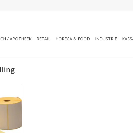
CH / APOTHEEK
RETAIL
HORECA & FOOD
INDUSTRIE
KASS
lling
tral filling
bot, etiket
et 70x40,
heek etiket
ling, etiket
 filling,
NKELWAGEN