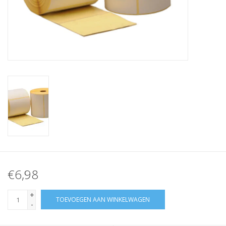
Merken
€6,98
+
TOEVOEGEN AAN WINKELWAGEN
-