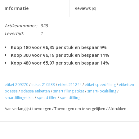
Informatie
Reviews
(0)
Artikelnummer:
928
Levertijd:
1
Koop 180 voor €6,35 per stuk en bespaar 9%
Koop 360 voor €6,19 per stuk en bespaar 11%
Koop 480 voor €5,97 per stuk en bespaar 14%
Koop 720 voor €5,83 per stuk en bespaar 16%
Algemeen
etiket 209270
/
etiket 210533
/
etiket 211244
/
etiket speedfilling
/
etiketten
Artikelnr
: Art. 928
(Laagste prijs garantie)
odessa
/
odessa etiketten
/
smart filling etiket
/
smart-localfilling
/
smartfillingetiket
/
speed filler
/
speedfilling
Omschrijving
: T33-th Smart filling etiketten o.a odessa / speed f
Formaat
: 70x50mm Zonder
black mark
op achterzijde
Aan verlanglijst toevoegen
/
Toevoegen om te vergelijken
/
Afdrukken
aantal p.rol
: 1.500 Bij gebruik van Zebra / Tec printers
Min. bestehoev.
: 1 rol 1.500 stuks ( 18 rollen per doos)
(Laagste prijs garantie: Elders goedkoper wij betalen het