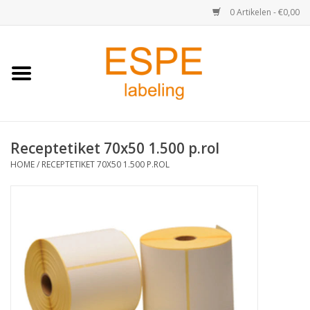
0 Artikelen - €0,00
Home
Medisch / Apotheek
Receptetiket 70x50 1.500 p.rol
Retail
HOME
/
RECEPTETIKET 70X50 1.500 P.ROL
Horeca & Food
Industrie
Kassa & Pinrollen
Verzend-etiketten