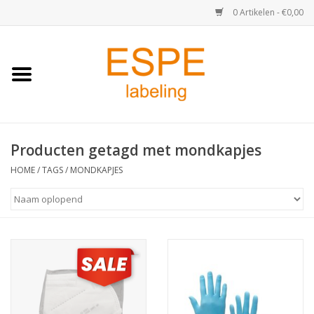
0 Artikelen - €0,00
Home
Medisch / Apotheek
Producten getagd met mondkapjes
Retail
HOME
/
TAGS
/
MONDKAPJES
Horeca & Food
Industrie
Kassa & Pinrollen
Verzend-etiketten