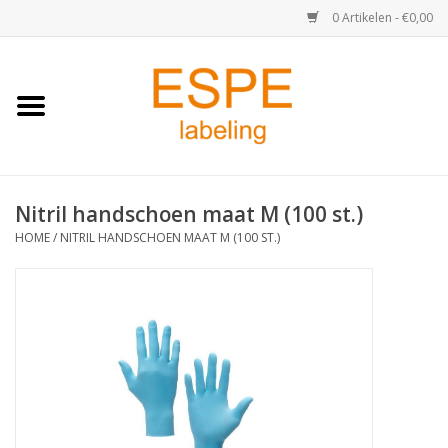
0 Artikelen - €0,00
Home
Medisch / Apotheek
Nitril handschoen maat M (100 st.)
Retail
HOME
/
NITRIL HANDSCHOEN MAAT M (100 ST.)
Horeca & Food
Industrie
Kassa & Pinrollen
Verzend-etiketten