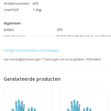
Artikelnummer:
435
Levertijd:
1 dag
Algemeen
Artikel
435
Omschrijving
Nitrile handschoenen poedervri
Bescherming
Vloeistof bescherming / CE EN 4
Kleur
Blauw
handgel
/
Handschoenen
/
mondkapjes
Maat
M
(95mm breed)
Aan verlanglijst toevoegen
/
Toevoegen om te vergelijken
/
Afdrukken
Aantal
100 stuks per doos
Minimale besteleenheid
1 doos
Gerelateerde producten
€ 3,95 per doos / 100 stuk
Prijs