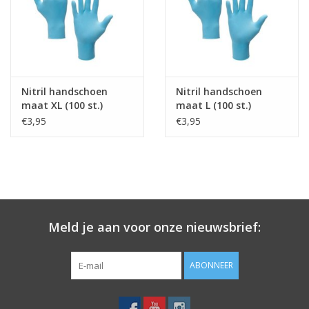
Grotere afnames in overleg door telefonisch contact op te
nemen met +31-(0)40-2265906.
Product informatie
Nitril handschoenen bieden uitstekende tactiele gevoeligheid en
Nitril handschoen
Nitril handschoen
maat XL (100 st.)
maat L (100 st.)
uitstekende grip in natte en droge omgevingen. De latex-,
€3,95
€3,95
siliconen- en poedervrije handschoenen zijn ontworpen voor
een comfortabele, huidvriendelijke pasvorm en langdurig
gebruik.
Biedt uitstekende chemische en vloeistof bescherming, een
hoge perforatieweerstand en verminderen het risico op
verspreiding van ziektekiemen.
Meld je aan voor onze nieuwsbrief:
Vloeistof bescherming / CE EN 420, 455, 374-5
Belangrijke informatie:
ABONNEER
• De nitrile handschoenen voorraad is beperkt.