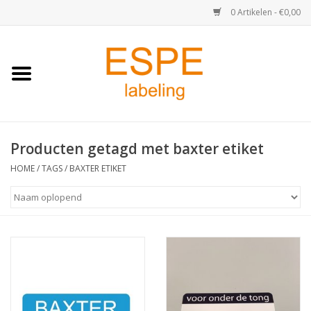
0 Artikelen - €0,00
Home
Medisch / Apotheek
Producten getagd met baxter etiket
Retail
HOME
/
TAGS
/
BAXTER ETIKET
Horeca & Food
Industrie
Kassa & Pinrollen
Verzend-etiketten