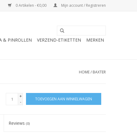
0 Artikelen - €0,00
Mijn account / Registreren
A & PINROLLEN
VERZEND-ETIKETTEN
MERKEN
HOME
/
BAXTER
+
TOEVOEGEN AAN WINKELWAGEN
-
Reviews
(0)