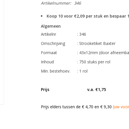
Artikelnummer:
346
Koop 10 voor €2,09 per stuk en bespaar
Algemeen
Artikelnr
: 346
Omschrijving
: Strooketiket Baxter
Formaat
: 43x12mm (door afneembare
Inhoud
: 750 stuks per rol
Min. bestehoev.
: 1 rol
Prijs
v.a. €1
Prijs elders tussen de € 4,70 en € 9,30
(uw voor