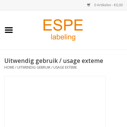
0 Artikelen - €0,00
Home
Medisch / Apotheek
Uitwendig gebruik / usage exteme
Retail
HOME
/
UITWENDIG GEBRUIK / USAGE EXTEME
Horeca & Food
Industrie
Kassa & Pinrollen
Verzend-etiketten