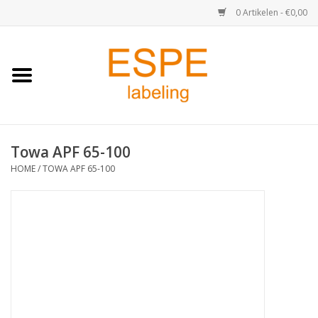
0 Artikelen - €0,00
Home
Medisch / Apotheek
Towa APF 65-100
Retail
HOME
/
TOWA APF 65-100
Horeca & Food
Industrie
Kassa & Pinrollen
Verzend-etiketten