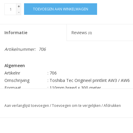
+
TOEVOEGEN AAN WINKELWAGEN
-
Informatie
Reviews
(0)
Artikelnummer:
706
Algemeen
Artikelnr
: 706
Omschrijving
: Toshiba Tec Origineel printlint AW3 / AW6
Formaat
: 110mm breed x 300 meter
Inhoud
:
10 rol per doos
Min. bestehoev.
:
1 rol
Aan verlanglijst toevoegen
/
Toevoegen om te vergelijken
/
Afdrukken
Prijs
€8,90