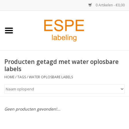
0 Artikelen - €0,00
Home
Medisch / Apotheek
Producten getagd met water oplosbare
Retail
labels
Horeca & Food
HOME
/
TAGS
/
WATER OPLOSBARE LABELS
Industrie
Kassa & Pinrollen
Geen producten gevonden!...
Verzend-etiketten