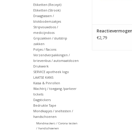
Etiketten (Recept)
Etiketten (Strook)
Draagtassen /
blokbodemzakjes
Stripvouwdoos /
Reactievermoge
medicijndoos
€2,79
Gripzakken / sluitstrip
zakken
Potjes / flacons
Verzendverpakkingen /
brievenbus / automaatdozen
Drukwerk
SERVICE apotheek logo
LAATSE KANS
Kassa & Pinrollen
Wachtrij / toegang /parkeer
tickets
Dagstickers
Bedrukte Tape
Mondkapjes / sneltesten /
handschoenen
Mondmaskers / Corona testen
/ handschoenen