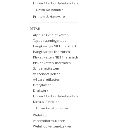
Linten / Carbon labelprinters
Linten kassaprinter
Printers & Hardware
RETAIL
Afprijs / Aktie etiketten
Tape / naamlogo tape
Hangkaartjes NIET Thermisch
Hangkaartjes Thermisch
Plaketiketten NIET Thermisch
Plaketiketten Thermisch
Schoenetiketten
Verzendetiketten
A4 Laseretiketten
Draagtassen
Drukwerk
Linten / Carbon labelprinters
Kassa & Pinrollen
Linten kassabonprinter
Webshop
verzendformulieren
Webshop verzendzakken