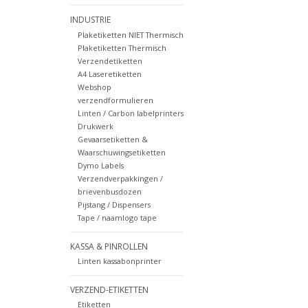
INDUSTRIE
Plaketiketten NIET Thermisch
Plaketiketten Thermisch
Verzendetiketten
A4 Laseretiketten
Webshop
verzendformulieren
Linten / Carbon labelprinters
Drukwerk
Gevaarsetiketten &
Waarschuwingsetiketten
Dymo Labels
Verzendverpakkingen /
brievenbusdozen
Pijstang / Dispensers
Tape / naamlogo tape
KASSA & PINROLLEN
Linten kassabonprinter
VERZEND-ETIKETTEN
Etiketten