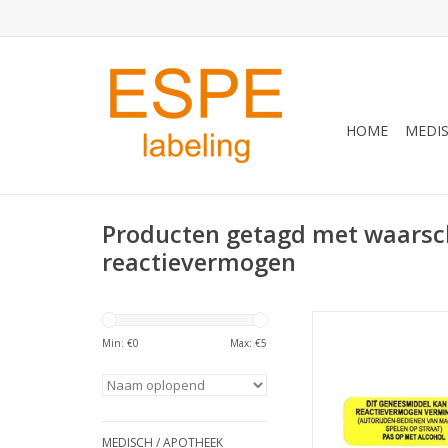
HOME
MEDIS
Producten getagd met waarsc
reactievermogen
strooketiket reacti
Min: €
0
Max: €
5
TOEVOEGEN AAN WI
MEDISCH / APOTHEEK