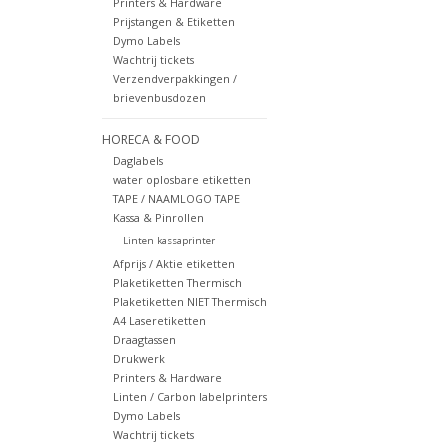
Printers & Hardware
Prijstangen & Etiketten
Dymo Labels
Wachtrij tickets
Verzendverpakkingen /
brievenbusdozen
HORECA & FOOD
Daglabels
water oplosbare etiketten
TAPE / NAAMLOGO TAPE
Kassa & Pinrollen
Linten kassaprinter
Afprijs / Aktie etiketten
Plaketiketten Thermisch
Plaketiketten NIET Thermisch
A4 Laseretiketten
Draagtassen
Drukwerk
Printers & Hardware
Linten / Carbon labelprinters
Dymo Labels
Wachtrij tickets