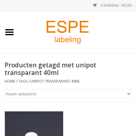
0 Artikelen - €0,00
Home
Medisch / Apotheek
Producten getagd met unipot
Retail
transparant 40ml
Horeca & Food
HOME
/
TAGS
/
UNIPOT TRANSPARANT 40ML
Industrie
Kassa & Pinrollen
Verzend-etiketten