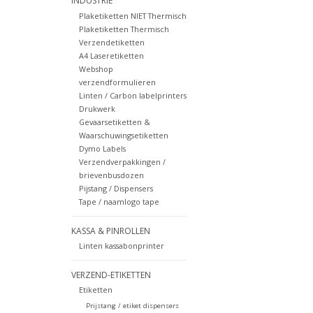
INDUSTRIE
Plaketiketten NIET Thermisch
Plaketiketten Thermisch
Verzendetiketten
A4 Laseretiketten
Webshop
verzendformulieren
Linten / Carbon labelprinters
Drukwerk
Gevaarsetiketten &
Waarschuwingsetiketten
Dymo Labels
Verzendverpakkingen /
brievenbusdozen
Pijstang / Dispensers
Tape / naamlogo tape
KASSA & PINROLLEN
Linten kassabonprinter
VERZEND-ETIKETTEN
Etiketten
Prijstang / etiket dispensers