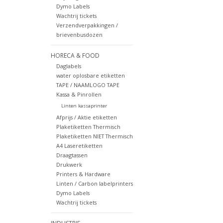
Dymo Labels
Wachtrij tickets
Verzendverpakkingen /
brievenbusdozen
HORECA & FOOD
Daglabels
water oplosbare etiketten
TAPE / NAAMLOGO TAPE
Kassa & Pinrollen
Linten kassaprinter
Afprijs / Aktie etiketten
Plaketiketten Thermisch
Plaketiketten NIET Thermisch
A4 Laseretiketten
Draagtassen
Drukwerk
Printers & Hardware
Linten / Carbon labelprinters
Dymo Labels
Wachtrij tickets