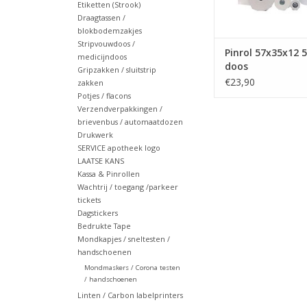
Etiketten (Strook)
Draagtassen /
blokbodemzakjes
Stripvouwdoos /
Pinrol 57x35x12 5
medicijndoos
doos
Gripzakken / sluitstrip
€23,90
zakken
Potjes / flacons
Verzendverpakkingen /
brievenbus / automaatdozen
Drukwerk
SERVICE apotheek logo
LAATSE KANS
Kassa & Pinrollen
Wachtrij / toegang /parkeer
tickets
Dagstickers
Bedrukte Tape
Mondkapjes / sneltesten /
handschoenen
Mondmaskers / Corona testen
/ handschoenen
Linten / Carbon labelprinters