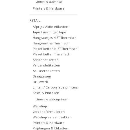
Linten kassaprinter
Printers & Hardware
RETAIL
Afprijs / Aktie etiketten
Tape / naamlogo tape
Hangkaartjes NIET Thermisch
Hangkaartjes Thermisch
Plaketiketten NIET Thermisch
Plaketiketten Thermisch
Schoenetiketten
Verzendetiketten
A4 Laseretiketten
Draagtassen
Drukwerk
Linten / Carbon labelprinters
Kassa & Pinrollen
Linten kassabonprinter
Webshop
verzendformulieren
Webshop verzendzakken
Printers & Hardware
Prijstangen & Etiketten