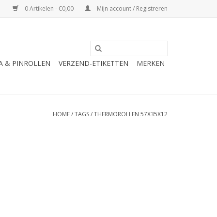
0 Artikelen - €0,00
Mijn account / Registreren
A & PINROLLEN
VERZEND-ETIKETTEN
MERKEN
HOME
/
TAGS
/
THERMOROLLEN 57X35X12