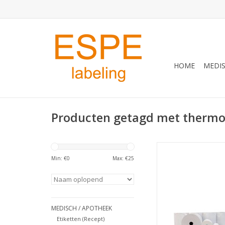
HOME
MEDIS
Producten getagd met thermo
Pinrol 57x35x12 50 r
Min: €
0
Max: €
25
TOEVOEGEN AAN WI
MEDISCH / APOTHEEK
Etiketten (Recept)