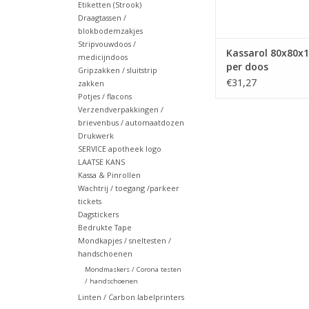
Etiketten (Strook)
Draagtassen /
blokbodemzakjes
Stripvouwdoos /
Kassarol 80x80x1
medicijndoos
per doos
Gripzakken / sluitstrip
€31,27
zakken
Potjes / flacons
Verzendverpakkingen /
brievenbus / automaatdozen
Drukwerk
SERVICE apotheek logo
LAATSE KANS
Kassa & Pinrollen
Wachtrij / toegang /parkeer
tickets
Dagstickers
Bedrukte Tape
Mondkapjes / sneltesten /
handschoenen
Mondmaskers / Corona testen
/ handschoenen
Linten / Carbon labelprinters