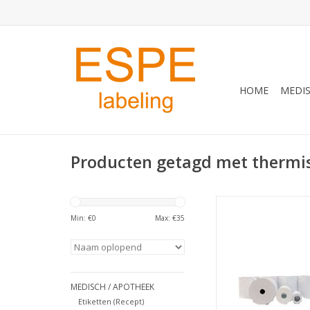
HOME
MEDIS
Producten getagd met thermi
Kassarol 80x80x12 2
80x80x12 thermo, 
Min: €
0
Max: €
35
thermisch (prijsgar
TOEVOEGEN AAN WI
MEDISCH / APOTHEEK
Etiketten (Recept)