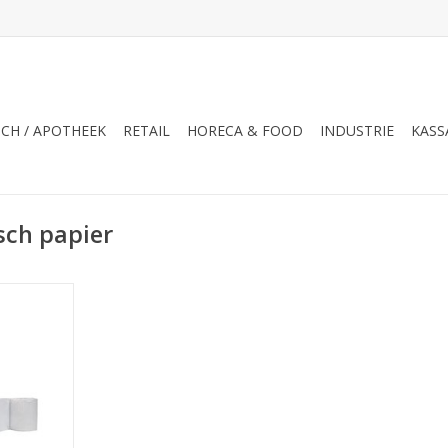
CH / APOTHEEK
RETAIL
HORECA & FOOD
INDUSTRIE
KASS
sch papier
0 p.doos,
80x80x12
antie!!)
NKELWAGEN