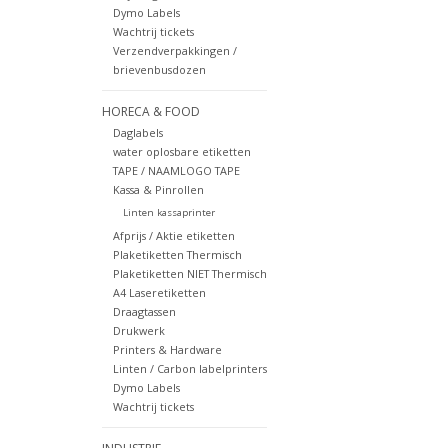
Dymo Labels
Wachtrij tickets
Verzendverpakkingen /
brievenbusdozen
HORECA & FOOD
Daglabels
water oplosbare etiketten
TAPE / NAAMLOGO TAPE
Kassa & Pinrollen
Linten kassaprinter
Afprijs / Aktie etiketten
Plaketiketten Thermisch
Plaketiketten NIET Thermisch
A4 Laseretiketten
Draagtassen
Drukwerk
Printers & Hardware
Linten / Carbon labelprinters
Dymo Labels
Wachtrij tickets