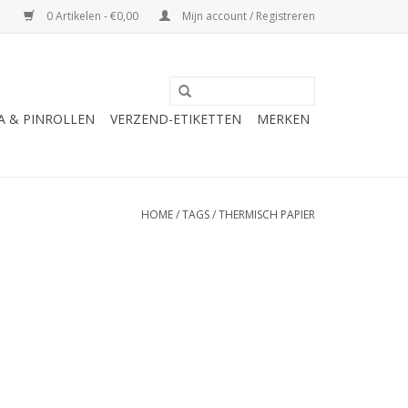
0 Artikelen - €0,00
Mijn account / Registreren
A & PINROLLEN
VERZEND-ETIKETTEN
MERKEN
HOME
/
TAGS
/
THERMISCH PAPIER