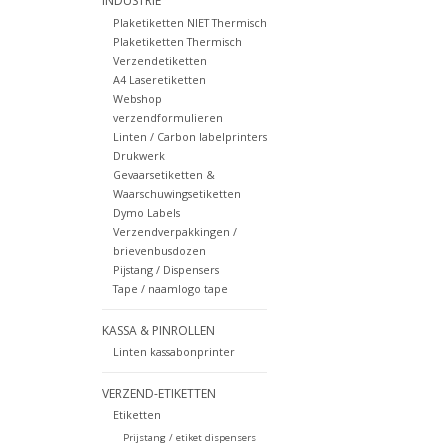
INDUSTRIE
Plaketiketten NIET Thermisch
Plaketiketten Thermisch
Verzendetiketten
A4 Laseretiketten
Webshop
verzendformulieren
Linten / Carbon labelprinters
Drukwerk
Gevaarsetiketten &
Waarschuwingsetiketten
Dymo Labels
Verzendverpakkingen /
brievenbusdozen
Pijstang / Dispensers
Tape / naamlogo tape
KASSA & PINROLLEN
Linten kassabonprinter
VERZEND-ETIKETTEN
Etiketten
Prijstang / etiket dispensers