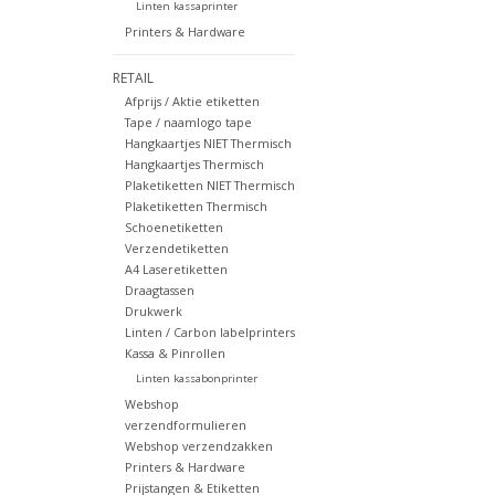
Linten kassaprinter
Printers & Hardware
RETAIL
Afprijs / Aktie etiketten
Tape / naamlogo tape
Hangkaartjes NIET Thermisch
Hangkaartjes Thermisch
Plaketiketten NIET Thermisch
Plaketiketten Thermisch
Schoenetiketten
Verzendetiketten
A4 Laseretiketten
Draagtassen
Drukwerk
Linten / Carbon labelprinters
Kassa & Pinrollen
Linten kassabonprinter
Webshop
verzendformulieren
Webshop verzendzakken
Printers & Hardware
Prijstangen & Etiketten