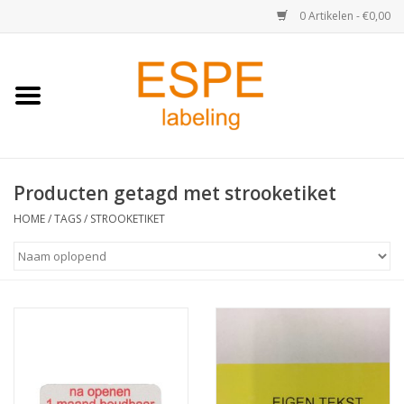
0 Artikelen - €0,00
Home
Medisch / Apotheek
Producten getagd met strooketiket
Retail
HOME
/
TAGS
/
STROOKETIKET
Horeca & Food
Industrie
Kassa & Pinrollen
Verzend-etiketten