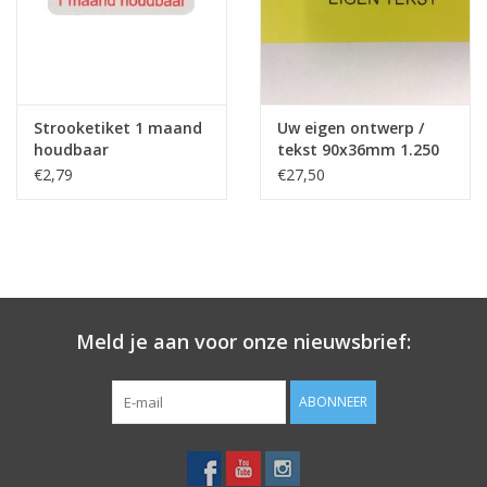
Merken
Strooketiket 1 maand
Uw eigen ontwerp /
houdbaar
tekst 90x36mm 1.250
p.rol
€2,79
€27,50
Meld je aan voor onze nieuwsbrief:
ABONNEER