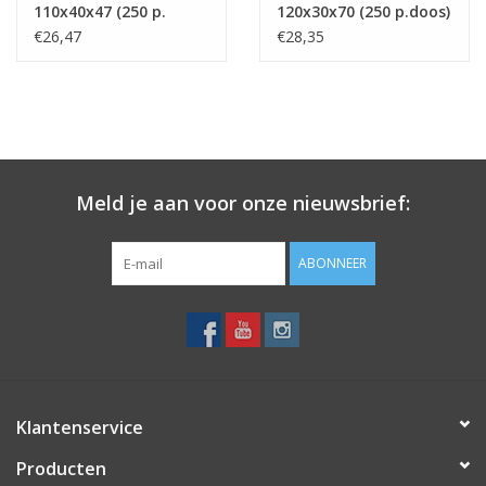
110x40x47 (250 p.
120x30x70 (250 p.doos)
doos) Art. 477
Art. 478
€26,47
€28,35
Meld je aan voor onze nieuwsbrief:
ABONNEER
Klantenservice
Producten