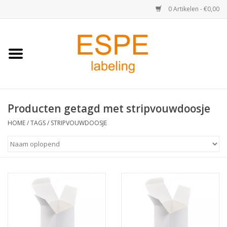
0 Artikelen - €0,00
Home
Medisch / Apotheek
Producten getagd met stripvouwdoosje
Retail
HOME
/
TAGS
/
STRIPVOUWDOOSJE
Horeca & Food
Industrie
Kassa & Pinrollen
Verzend-etiketten