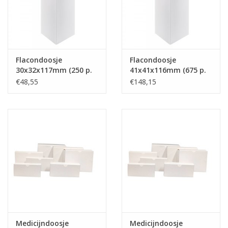
Merken
Flacondoosje
Flacondoosje
30x32x117mm (250 p.
41x41x116mm (675 p.
doos) Art. 472
doos) Art. 473
€48,55
€148,15
Medicijndoosje
Medicijndoosje