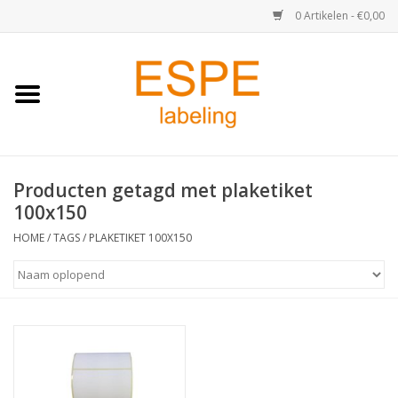
0 Artikelen - €0,00
Home
Medisch / Apotheek
Producten getagd met plaketiket
Retail
100x150
Horeca & Food
HOME
/
TAGS
/
PLAKETIKET 100X150
Industrie
Kassa & Pinrollen
Verzend-etiketten