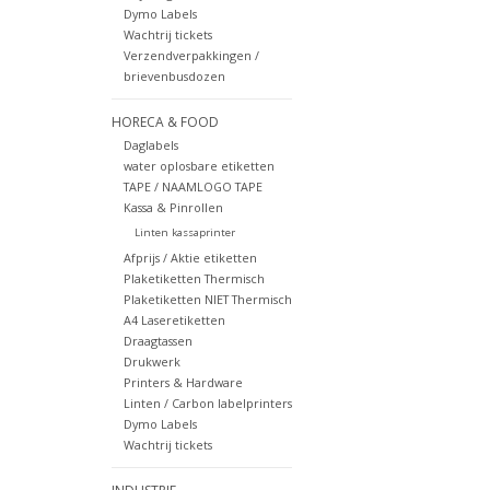
Dymo Labels
Wachtrij tickets
Verzendverpakkingen /
brievenbusdozen
HORECA & FOOD
Daglabels
water oplosbare etiketten
TAPE / NAAMLOGO TAPE
Kassa & Pinrollen
Linten kassaprinter
Afprijs / Aktie etiketten
Plaketiketten Thermisch
Plaketiketten NIET Thermisch
A4 Laseretiketten
Draagtassen
Drukwerk
Printers & Hardware
Linten / Carbon labelprinters
Dymo Labels
Wachtrij tickets