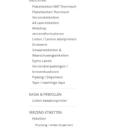
INDUSTRIE
Plaketiketten NIET Thermisch
Plaketiketten Thermisch
Verzendetiketten
A4 Laseretiketten
Webshop
verzendformulieren
Linten / Carbon labelprinters
Drukwerk
Gevaarsetiketten &
Waarschuwingsetiketten
Dymo Labels
Verzendverpakkingen /
brievenbusdozen
Pijstang / Dispensers
Tape / naamlogo tape
KASSA & PINROLLEN
Linten kassabonprinter
VERZEND-ETIKETTEN
Etiketten
Prijstang / etiket dispensers