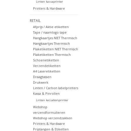
Linten kassaprinter
Printers & Hardware
RETAIL
Afprijs / Aktie etiketten
Tape / naamlogo tape
Hangkaartjes NIET Thermisch
Hangkaartjes Thermisch
Plaketiketten NIET Thermisch
Plaketiketten Thermisch
Schoenetiketten
Verzendetiketten
A4 Laseretiketten
Draagtassen
Drukwerk
Linten / Carbon labelprinters
Kassa & Pinrollen
Linten kassabonprinter
Webshop
verzendformulieren
Webshop verzendzakken
Printers & Hardware
Prijstangen & Etiketten