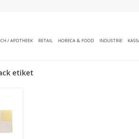
CH / APOTHEEK
RETAIL
HORECA & FOOD
INDUSTRIE
KASS
ck etiket
1.000 p.rol
NKELWAGEN