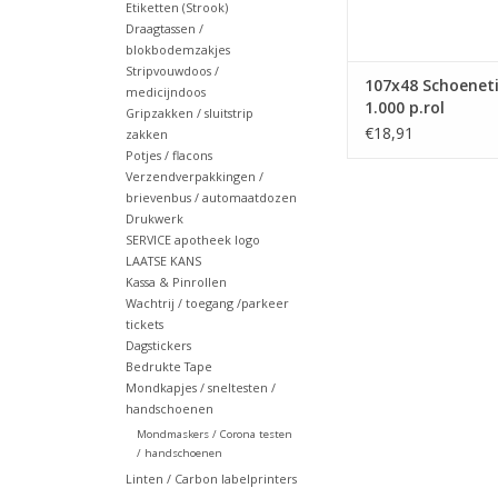
Etiketten (Strook)
Draagtassen /
blokbodemzakjes
Stripvouwdoos /
107x48 Schoenet
medicijndoos
1.000 p.rol
Gripzakken / sluitstrip
€18,91
zakken
Potjes / flacons
Verzendverpakkingen /
brievenbus / automaatdozen
Drukwerk
SERVICE apotheek logo
LAATSE KANS
Kassa & Pinrollen
Wachtrij / toegang /parkeer
tickets
Dagstickers
Bedrukte Tape
Mondkapjes / sneltesten /
handschoenen
Mondmaskers / Corona testen
/ handschoenen
Linten / Carbon labelprinters