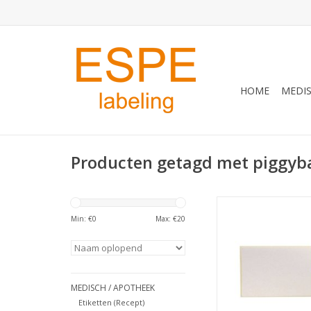
HOME
MEDIS
Producten getagd met piggyba
107x48 Schoenetiket 
Min: €
0
Max: €
20
TOEVOEGEN AAN WI
MEDISCH / APOTHEEK
Etiketten (Recept)