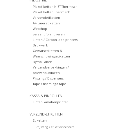
INDUSTRIE
Plaketiketten NIET Thermisch
Plaketiketten Thermisch
Verzendetiketten
A4 Laseretiketten
Webshop
verzendformulieren
Linten / Carbon labelprinters
Drukwerk
Gevaarsetiketten &
Waarschuwingsetiketten
Dymo Labels
Verzendverpakkingen /
brievenbusdozen
Pijstang / Dispensers
Tape / naamlogo tape
KASSA & PINROLLEN
Linten kassabonprinter
VERZEND-ETIKETTEN
Etiketten
Prijstang / etiket dispensers