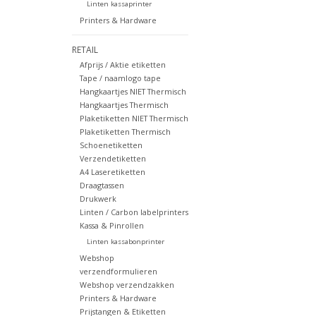
Linten kassaprinter
Printers & Hardware
RETAIL
Afprijs / Aktie etiketten
Tape / naamlogo tape
Hangkaartjes NIET Thermisch
Hangkaartjes Thermisch
Plaketiketten NIET Thermisch
Plaketiketten Thermisch
Schoenetiketten
Verzendetiketten
A4 Laseretiketten
Draagtassen
Drukwerk
Linten / Carbon labelprinters
Kassa & Pinrollen
Linten kassabonprinter
Webshop
verzendformulieren
Webshop verzendzakken
Printers & Hardware
Prijstangen & Etiketten