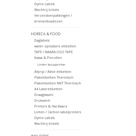
Dymo Labels
Wachtrij tickets
Verzendverpakkingen /
brievenbusdozen
HORECA & FOOD
Daglabels
water oplosbare etiketten
TAPE / NAAMLOGO TAPE
Kassa & Pinrollen
Linten kassaprinter
Afprijs / Aktie etiketten
Plaketiketten Thermisch
Plaketiketten NIET Thermisch
A4 Laseretiketten
Draagtassen
Drukwerk
Printers & Hardware
Linten / Carbon labelprinters
Dymo Labels
Wachtrij tickets