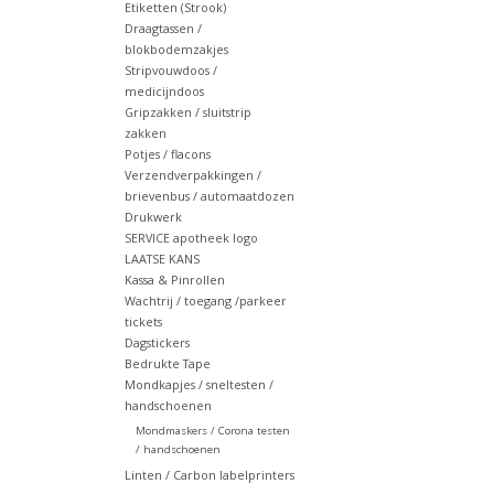
Etiketten (Strook)
Draagtassen /
blokbodemzakjes
Stripvouwdoos /
medicijndoos
Gripzakken / sluitstrip
zakken
Potjes / flacons
Verzendverpakkingen /
brievenbus / automaatdozen
Drukwerk
SERVICE apotheek logo
LAATSE KANS
Kassa & Pinrollen
Wachtrij / toegang /parkeer
tickets
Dagstickers
Bedrukte Tape
Mondkapjes / sneltesten /
handschoenen
Mondmaskers / Corona testen
/ handschoenen
Linten / Carbon labelprinters