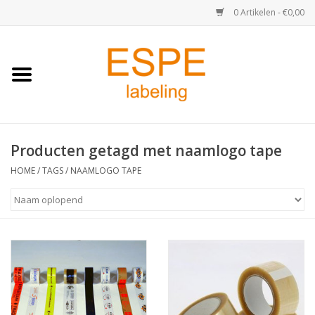
0 Artikelen - €0,00
Home
Medisch / Apotheek
Producten getagd met naamlogo tape
Retail
HOME
/
TAGS
/
NAAMLOGO TAPE
Horeca & Food
Industrie
Kassa & Pinrollen
Verzend-etiketten