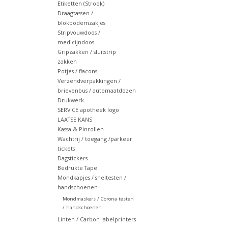
Etiketten (Strook)
Draagtassen /
blokbodemzakjes
Stripvouwdoos /
medicijndoos
Gripzakken / sluitstrip
zakken
Potjes / flacons
Verzendverpakkingen /
brievenbus / automaatdozen
Drukwerk
SERVICE apotheek logo
LAATSE KANS
Kassa & Pinrollen
Wachtrij / toegang /parkeer
tickets
Dagstickers
Bedrukte Tape
Mondkapjes / sneltesten /
handschoenen
Mondmaskers / Corona testen
/ handschoenen
Linten / Carbon labelprinters