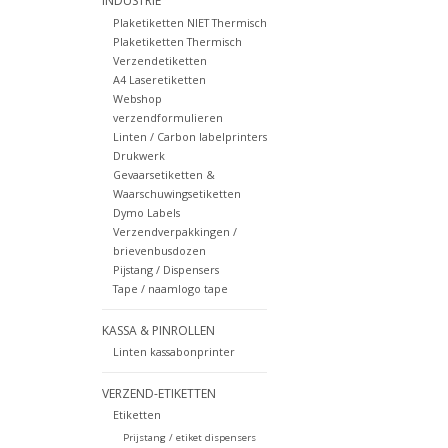
INDUSTRIE
Plaketiketten NIET Thermisch
Plaketiketten Thermisch
Verzendetiketten
A4 Laseretiketten
Webshop
verzendformulieren
Linten / Carbon labelprinters
Drukwerk
Gevaarsetiketten &
Waarschuwingsetiketten
Dymo Labels
Verzendverpakkingen /
brievenbusdozen
Pijstang / Dispensers
Tape / naamlogo tape
KASSA & PINROLLEN
Linten kassabonprinter
VERZEND-ETIKETTEN
Etiketten
Prijstang / etiket dispensers