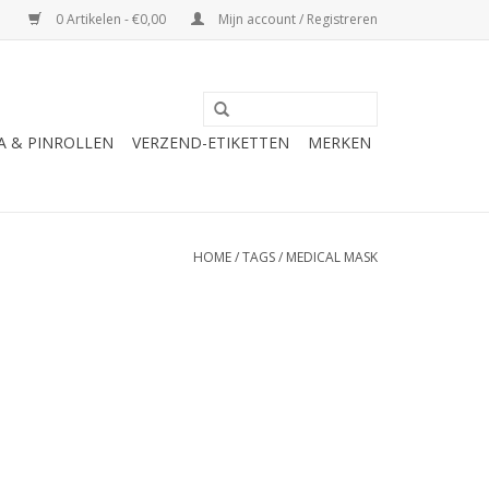
0 Artikelen - €0,00
Mijn account / Registreren
A & PINROLLEN
VERZEND-ETIKETTEN
MERKEN
HOME
/
TAGS
/
MEDICAL MASK