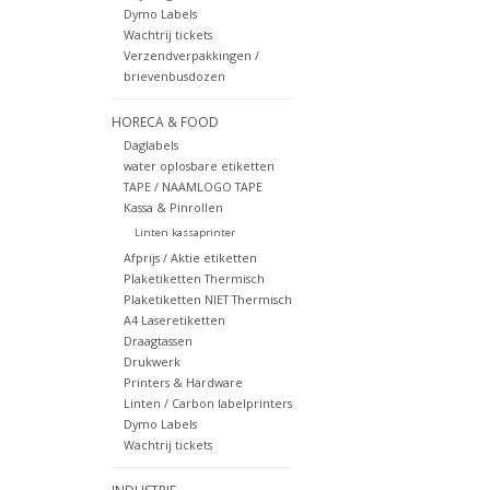
Dymo Labels
Wachtrij tickets
Verzendverpakkingen /
brievenbusdozen
HORECA & FOOD
Daglabels
water oplosbare etiketten
TAPE / NAAMLOGO TAPE
Kassa & Pinrollen
Linten kassaprinter
Afprijs / Aktie etiketten
Plaketiketten Thermisch
Plaketiketten NIET Thermisch
A4 Laseretiketten
Draagtassen
Drukwerk
Printers & Hardware
Linten / Carbon labelprinters
Dymo Labels
Wachtrij tickets