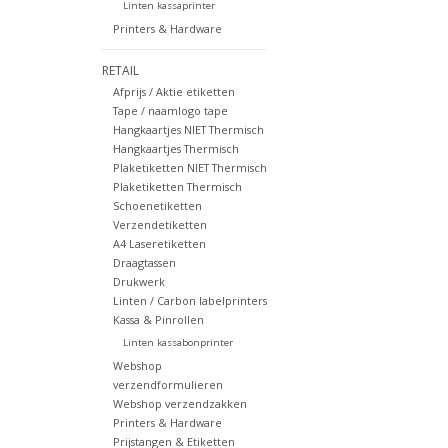
Linten kassaprinter
Printers & Hardware
RETAIL
Afprijs / Aktie etiketten
Tape / naamlogo tape
Hangkaartjes NIET Thermisch
Hangkaartjes Thermisch
Plaketiketten NIET Thermisch
Plaketiketten Thermisch
Schoenetiketten
Verzendetiketten
A4 Laseretiketten
Draagtassen
Drukwerk
Linten / Carbon labelprinters
Kassa & Pinrollen
Linten kassabonprinter
Webshop
verzendformulieren
Webshop verzendzakken
Printers & Hardware
Prijstangen & Etiketten