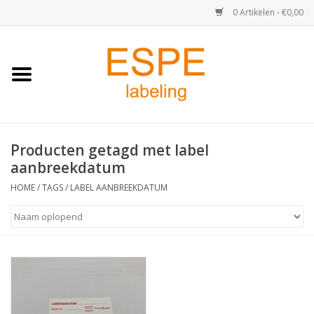
0 Artikelen - €0,00
Home
Medisch / Apotheek
Producten getagd met label
Retail
aanbreekdatum
Horeca & Food
HOME
/
TAGS
/
LABEL AANBREEKDATUM
Industrie
Kassa & Pinrollen
Verzend-etiketten