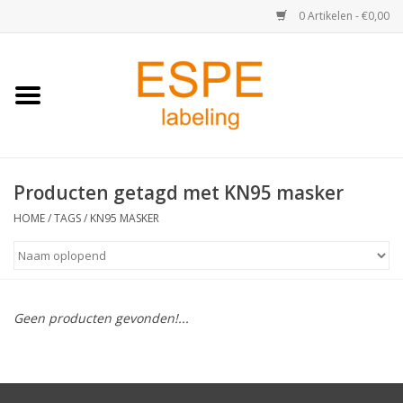
0 Artikelen - €0,00
Home
Medisch / Apotheek
Producten getagd met KN95 masker
Retail
HOME
/
TAGS
/
KN95 MASKER
Horeca & Food
Industrie
Geen producten gevonden!...
Kassa & Pinrollen
Verzend-etiketten