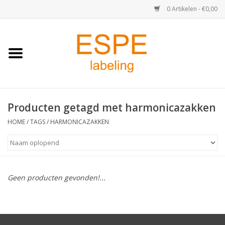
0 Artikelen - €0,00
Home
Medisch / Apotheek
Producten getagd met harmonicazakken
Retail
HOME
/
TAGS
/
HARMONICAZAKKEN
Horeca & Food
Industrie
Geen producten gevonden!...
Kassa & Pinrollen
Verzend-etiketten