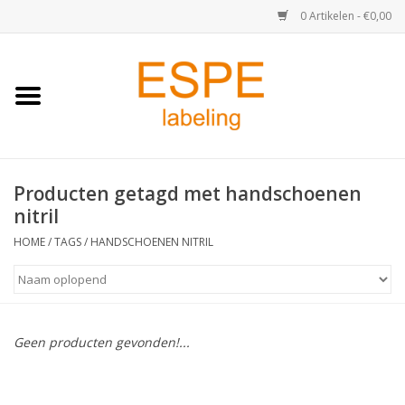
0 Artikelen - €0,00
Home
Medisch / Apotheek
Producten getagd met handschoenen
Retail
nitril
Horeca & Food
HOME
/
TAGS
/
HANDSCHOENEN NITRIL
Industrie
Kassa & Pinrollen
Geen producten gevonden!...
Verzend-etiketten