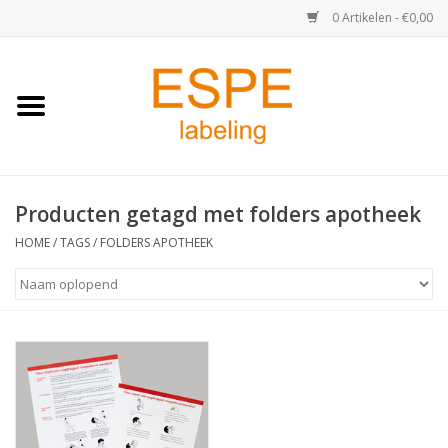
0 Artikelen - €0,00
Home
Medisch / Apotheek
Producten getagd met folders apotheek
Retail
HOME
/
TAGS
/
FOLDERS APOTHEEK
Horeca & Food
Industrie
Kassa & Pinrollen
Verzend-etiketten