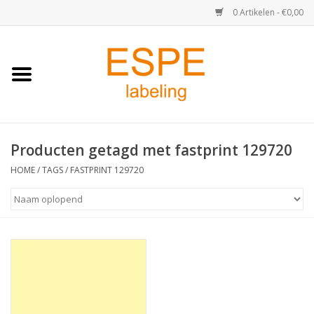
0 Artikelen - €0,00
Home
Medisch / Apotheek
Producten getagd met fastprint 129720
Retail
HOME
/
TAGS
/
FASTPRINT 129720
Horeca & Food
Industrie
Kassa & Pinrollen
Verzend-etiketten