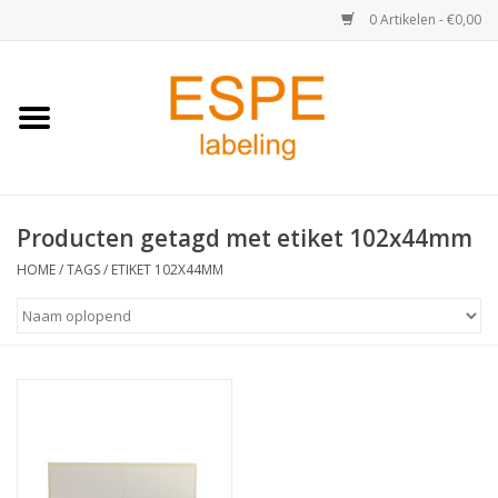
0 Artikelen - €0,00
Home
Medisch / Apotheek
Producten getagd met etiket 102x44mm
Retail
HOME
/
TAGS
/
ETIKET 102X44MM
Horeca & Food
Industrie
Kassa & Pinrollen
Verzend-etiketten