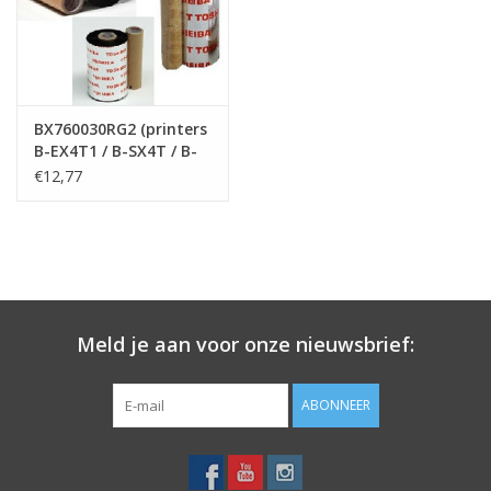
Merken
BX760030RG2 (printers
B-EX4T1 / B-SX4T / B-
SX5T)
€12,77
Meld je aan voor onze nieuwsbrief:
ABONNEER