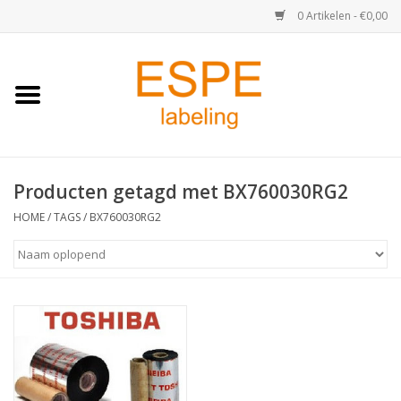
0 Artikelen - €0,00
Home
Medisch / Apotheek
Producten getagd met BX760030RG2
Retail
HOME
/
TAGS
/
BX760030RG2
Horeca & Food
Industrie
Kassa & Pinrollen
Verzend-etiketten