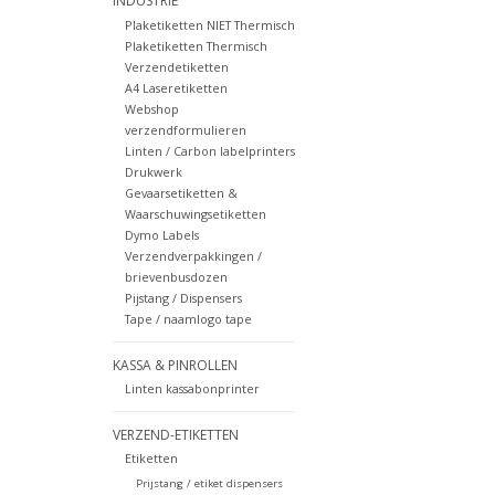
INDUSTRIE
Plaketiketten NIET Thermisch
Plaketiketten Thermisch
Verzendetiketten
A4 Laseretiketten
Webshop
verzendformulieren
Linten / Carbon labelprinters
Drukwerk
Gevaarsetiketten &
Waarschuwingsetiketten
Dymo Labels
Verzendverpakkingen /
brievenbusdozen
Pijstang / Dispensers
Tape / naamlogo tape
KASSA & PINROLLEN
Linten kassabonprinter
VERZEND-ETIKETTEN
Etiketten
Prijstang / etiket dispensers