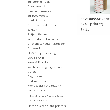
Etiketten (Strook)
Draagtassen /
blokbodemzakjes
Stripvouwdoos /
BEV10055AG2/R/G/
medicijndoos
EV4T printer)
Gripzakken / sluitstrip
€7,35
zakken
Potjes / flacons
Verzendverpakkingen /
brievenbus / automaatdozen
Drukwerk
SERVICE apotheek logo
LAATSE KANS
Kassa & Pinrollen
Wachtrij / toegang /parkeer
tickets
Dagstickers
Bedrukte Tape
Mondkapjes / sneltesten /
handschoenen
Mondmaskers / Corona testen
/ handschoenen
Linten / Carbon labelprinters