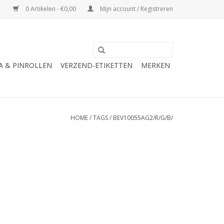
0 Artikelen - €0,00
Mijn account / Registreren
A & PINROLLEN
VERZEND-ETIKETTEN
MERKEN
HOME
/
TAGS
/
BEV10055AG2/R/G/B/