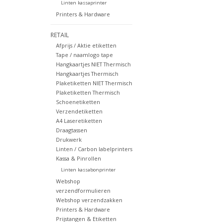
Linten kassaprinter
Printers & Hardware
RETAIL
Afprijs / Aktie etiketten
Tape / naamlogo tape
Hangkaartjes NIET Thermisch
Hangkaartjes Thermisch
Plaketiketten NIET Thermisch
Plaketiketten Thermisch
Schoenetiketten
Verzendetiketten
A4 Laseretiketten
Draagtassen
Drukwerk
Linten / Carbon labelprinters
Kassa & Pinrollen
Linten kassabonprinter
Webshop
verzendformulieren
Webshop verzendzakken
Printers & Hardware
Prijstangen & Etiketten