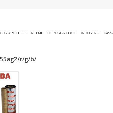
CH / APOTHEEK
RETAIL
HORECA & FOOD
INDUSTRIE
KASS
55ag2/r/g/b/
/ (B-EV4T
NKELWAGEN