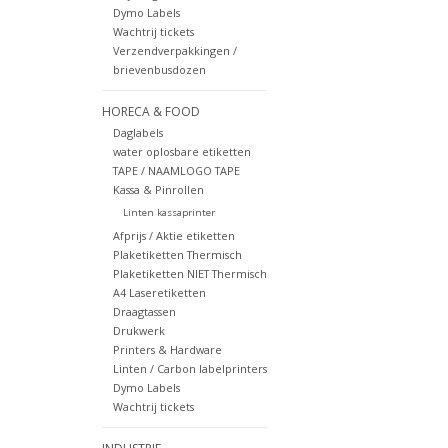
Dymo Labels
Wachtrij tickets
Verzendverpakkingen /
brievenbusdozen
HORECA & FOOD
Daglabels
water oplosbare etiketten
TAPE / NAAMLOGO TAPE
Kassa & Pinrollen
Linten kassaprinter
Afprijs / Aktie etiketten
Plaketiketten Thermisch
Plaketiketten NIET Thermisch
A4 Laseretiketten
Draagtassen
Drukwerk
Printers & Hardware
Linten / Carbon labelprinters
Dymo Labels
Wachtrij tickets