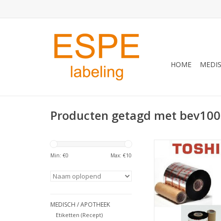
HOME
MEDIS
Producten getagd met bev100
BEV10055AG2/R/G/B
printer)
Min: €
0
Max: €
10
TOEVOEGEN AAN WI
MEDISCH / APOTHEEK
Etiketten (Recept)