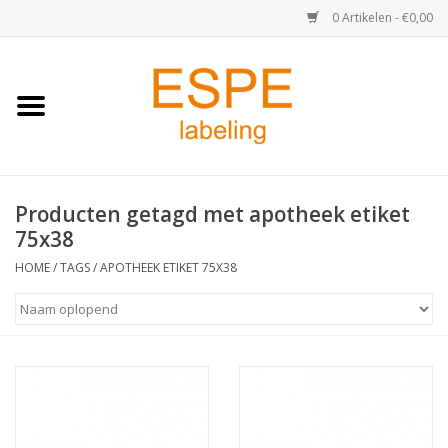
0 Artikelen - €0,00
Home
Medisch / Apotheek
Producten getagd met apotheek etiket
Retail
75x38
Horeca & Food
HOME
/
TAGS
/
APOTHEEK ETIKET 75X38
Industrie
Kassa & Pinrollen
Verzend-etiketten