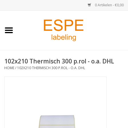
0 Artikelen - €0,00
Home
Medisch / Apotheek
102x210 Thermisch 300 p.rol - o.a. DHL
Retail
HOME
/
102X210 THERMISCH 300 P.ROL - O.A. DHL
Horeca & Food
Industrie
Kassa & Pinrollen
Verzend-etiketten