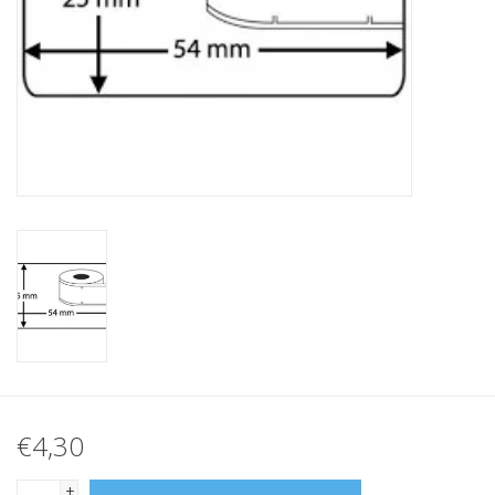
Merken
€4,30
+