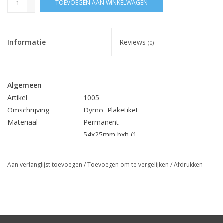
TOEVOEGEN AAN WINKELWAGEN
-
Informatie
Reviews
(0)
Algemeen
Artikel
1005
Omschrijving
Dymo Plaketiket
Materiaal
Permanent
54x25mm bxh (1
Formaat
etiket)
Etiketten naast elkaar
1
Aan verlanglijst toevoegen
/
Toevoegen om te vergelijken
/
Afdrukken
Aantal per rol
500
Min.bestelhoeveelheid
1 rol
Prijs
€ 4,30 per rol