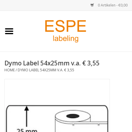
0 Artikelen - €0,00
Home
Medisch / Apotheek
Dymo Label 54x25mm v.a. € 3,55
Retail
HOME
/
DYMO LABEL 54X25MM V.A. € 3,55
Horeca & Food
Industrie
Kassa & Pinrollen
Verzend-etiketten